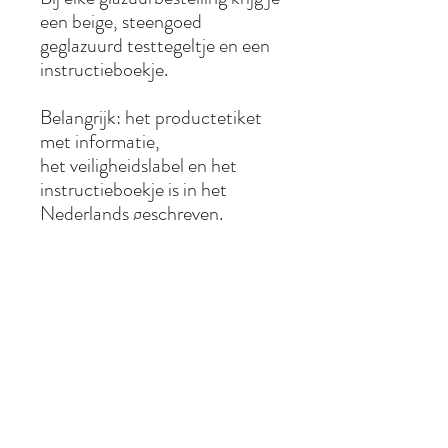
een beige, steengoed
geglazuurd testtegeltje en een
instructieboekje.
Belangrijk: het productetiket
met informatie,
het veiligheidslabel en het
instructieboekje is in het
Nederlands geschreven.
Belangrijke veiligheidsinformatie
Draag altijd persoonlijke
Aanmaakinstructies
beschermingsmiddelen zoals een FFP3
masker, handschoenen en eventueel
oogbescherming bij het aanmaken van
De aanmaakinstructies verschillen
Gebruik
poederglazuren.
naargelang je een kwastglazuur of een
Lees de veiligheidsinstructies op het etiket
giet/dompelglazuur wenst te maken. Volg