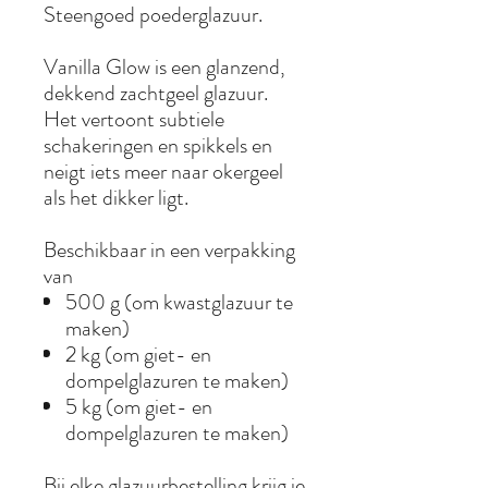
Steengoed poederglazuur.
Vanilla Glow is een glanzend,
dekkend zachtgeel glazuur.
Het vertoont subtiele
schakeringen en spikkels en
neigt iets meer naar okergeel
als het dikker ligt.
Beschikbaar in een verpakking
van
500 g (om kwastglazuur te
maken)
2 kg (om giet- en
dompelglazuren te maken)
5 kg (om giet- en
dompelglazuren te maken)
Bij elke glazuurbestelling krijg je