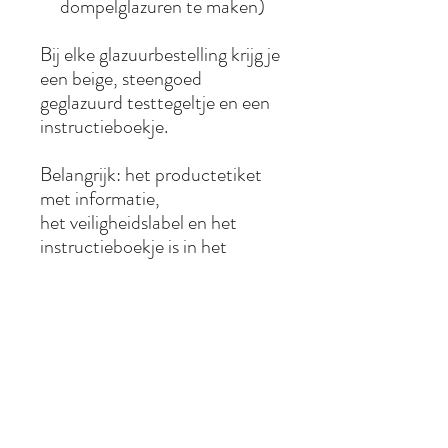
dompelglazuren te maken)
Bij elke glazuurbestelling krijg je
een beige, steengoed
geglazuurd testtegeltje en een
instructieboekje.
Belangrijk: het productetiket
met informatie,
het veiligheidslabel en het
instructieboekje is in het
Nederlands geschreven.
Belangrijke veiligheidsinformatie
Draag altijd persoonlijke
Aanmaakinstructies
beschermingsmiddelen zoals een FFP3
masker, handschoenen en eventueel
oogbescherming bij het aanmaken van
De aanmaakinstructies verschillen