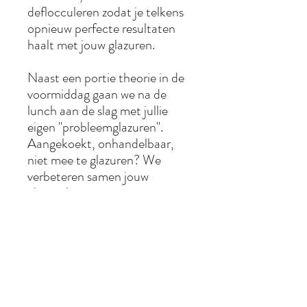
deflocculeren zodat je telkens
opnieuw perfecte resultaten
haalt met jouw glazuren.
Naast een portie theorie in de
voormiddag gaan we na de
lunch aan de slag met jullie
eigen "probleemglazuren".
Aangekoekt, onhandelbaar,
niet mee te glazuren? We
verbeteren samen jouw
glazuur!
Meer info op mijn workshop
pagina.
Voor wie is deze workshop