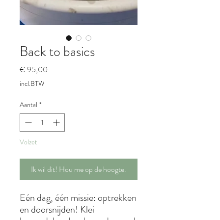
Back to basics
Prijs
€ 95,00
incl.BTW
Aantal
*
Volzet
Ik wil dit! Hou me op de hoogte.
Eén dag, één missie: optrekken
en doorsnijden! Klei